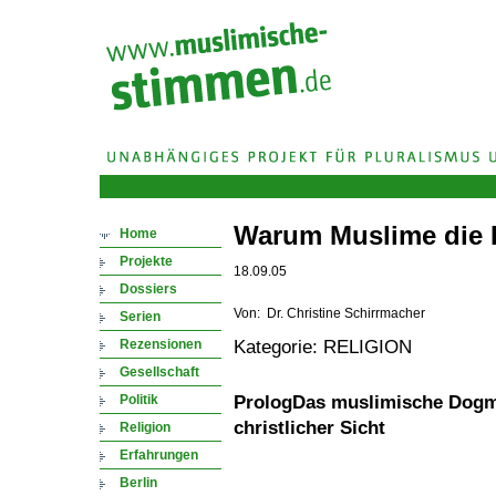
Warum Muslime die Bi
Home
Projekte
18.09.05
Dossiers
Von: Dr. Christine Schirrmacher
Serien
Rezensionen
Kategorie: RELIGION
Gesellschaft
Politik
Prolog
Das muslimische Dogm
christlicher Sicht
Religion
Erfahrungen
Berlin