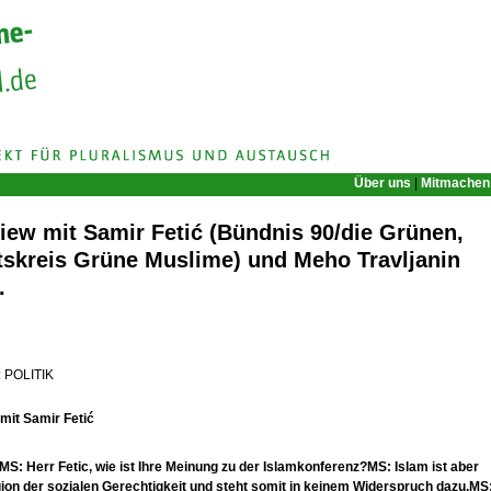
Über uns
|
Mitmachen
view mit Samir Fetić (Bündnis 90/die Grünen,
tskreis Grüne Muslime) und Meho Travljanin
.
: POLITIK
 mit Samir Feti
ć
MS: Herr Fetic, wie ist Ihre Meinung zu der Islamkonferenz?
MS: Islam ist aber
gion der sozialen Gerechtigkeit und steht somit in keinem Widerspruch dazu.
MS